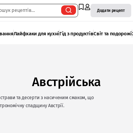
Додати рецепт
ування
Лайфхаки для кухні
Гід з продуктів
Світ та подорожі
Австрійська
ні страви та десерти з насиченим смаком, що
строномічну спадщину Австрії.