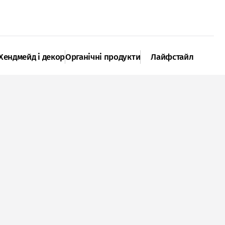
Хендмейд і декор
Органічні продукти
Лайфстайл