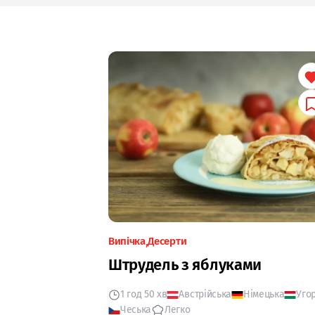
Випічка
Десерти
Штрудель з яблуками
1 год 50 хв
Австрійська
Німецька
Уго
Чеська
Легко