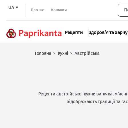
UA
Про нас
Контакти
Рецепти
Здоров’я та харч
Головна
>
Кухні
>
Австрійська
Рецепти австрійської кухні: випічка, м’яс
відображають традиції та га