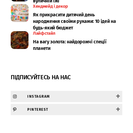
вуличній їжі
Хендмейд і декор
Як прикрасити дитячий день
народження своїми руками: 10 ідей на
будь-який бюджет
Лайфстайл
На вагу золота: найдорожчі спеції
планети
ПІДПИСУЙТЕСЬ НА НАС
+
INSTAGRAM
+
PINTEREST