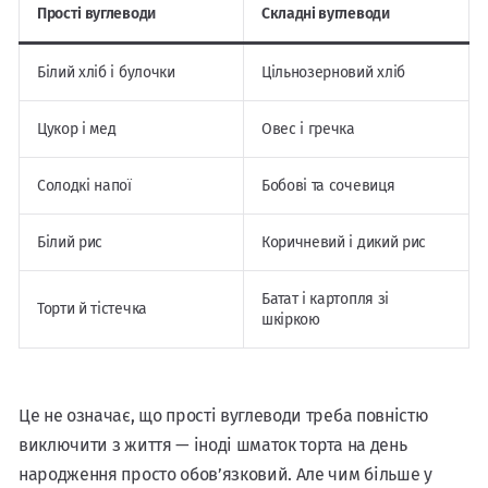
Прості вуглеводи
Складні вуглеводи
Білий хліб і булочки
Цільнозерновий хліб
Цукор і мед
Овес і гречка
Солодкі напої
Бобові та сочевиця
Білий рис
Коричневий і дикий рис
Батат і картопля зі
Торти й тістечка
шкіркою
Це не означає, що прості вуглеводи треба повністю
виключити з життя — іноді шматок торта на день
народження просто обов’язковий. Але чим більше у