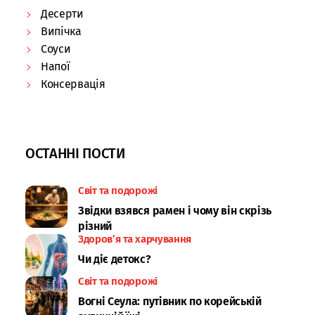
Десерти
Випічка
Соуси
Напої
Консервація
ОСТАННІ ПОСТИ
Світ та подорожі
Звідки взявся рамен і чому він скрізь
різний
Здоров’я та харчування
Чи діє детокс?
Світ та подорожі
Вогні Сеула: путівник по корейській