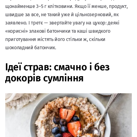
щонайменше 3–5 г клітковини. Якщо її менше, продукт,
швидше за все, не такий уже й цільнозерновий, як
заявлено. І третє — звертайте увагу на цукор: деякі
«корисні» злакові батончики та каші швидкого
приготування містять його стільки ж, скільки
шоколадний батончик.
Ідеї страв: смачно і без
докорів сумління