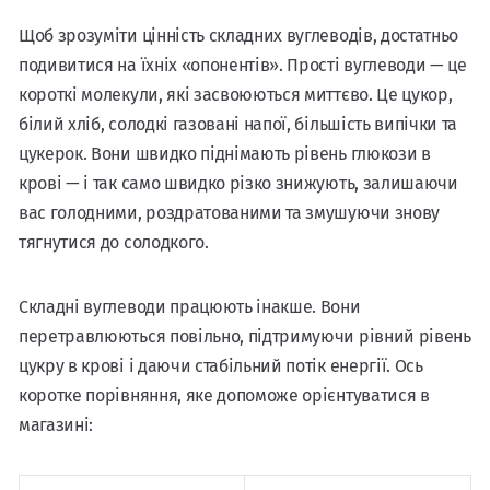
Щоб зрозуміти цінність складних вуглеводів, достатньо
подивитися на їхніх «опонентів». Прості вуглеводи — це
короткі молекули, які засвоюються миттєво. Це цукор,
білий хліб, солодкі газовані напої, більшість випічки та
цукерок. Вони швидко піднімають рівень глюкози в
крові — і так само швидко різко знижують, залишаючи
вас голодними, роздратованими та змушуючи знову
тягнутися до солодкого.
Складні вуглеводи працюють інакше. Вони
перетравлюються повільно, підтримуючи рівний рівень
цукру в крові і даючи стабільний потік енергії. Ось
коротке порівняння, яке допоможе орієнтуватися в
магазині: