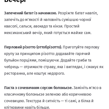
Запечений батат із начинкою.
Розріжте батат навпіл,
запечіть до м’якості й наповніть сумішшю чорної
квасолі, сальси, авокадо та кінзи. Простий
мексиканський вечір, який готується майже сам.
Перловий різотто (оттобрізотто).
Приготуйте перлову
крупу за принципом різотто: додавайте гарячий
бульйон порціями, помішуючи. Додайте гриби та
чебрець — отримаєте страву, яка і виглядає, і смакує як
ресторанна, але коштує недорого.
Паста з сочевичним соусом болоньєзе.
Замініть м’ясо в
класичному болоньєзе зеленою або коричневою
сочевицею. Текстура й ситність — ті самі, а білка й
клітковини навіть більше.