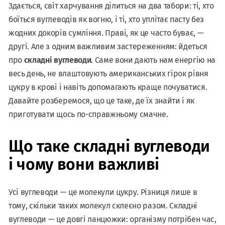
Здається, світ харчування ділиться на два табори: ті, хто
боїться вуглеводів як вогню, і ті, хто уплітає пасту без
жодних докорів сумління. Праві, як це часто буває, —
другі. Але з одним важливим застереженням: йдеться
про
складні вуглеводи
. Саме вони дають нам енергію на
весь день, не влаштовують американських гірок рівня
цукру в крові і навіть допомагають краще почуватися.
Давайте розберемося, що це таке, де їх знайти і як
приготувати щось по-справжньому смачне.
Що таке складні вуглеводи
і чому вони важливі
Усі вуглеводи — це молекули цукру. Різниця лише в
тому, скільки таких молекул склеєно разом. Складні
вуглеводи — це довгі ланцюжки: організму потрібен час,