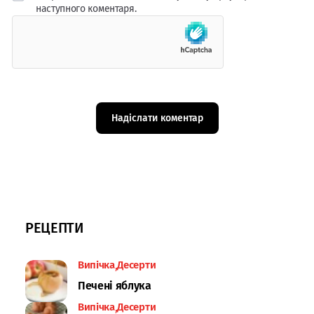
наступного коментаря.
РЕЦЕПТИ
Випічка
Десерти
Печені яблука
Випічка
Десерти