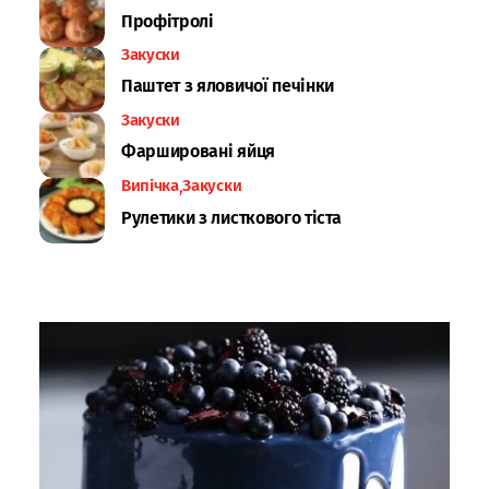
Профітролі
Закуски
Паштет з яловичої печінки
Закуски
Фаршировані яйця
Випічка
Закуски
Рулетики з листкового тіста