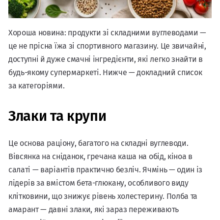
Хороша новина: продукти зі складними вуглеводами —
це не прісна їжа зі спортивного магазину. Це звичайні,
доступні й дуже смачні інгредієнти, які легко знайти в
будь-якому супермаркеті. Нижче — докладний список
за категоріями.
Злаки та крупи
Це основа раціону, багатого на складні вуглеводи.
Вівсянка на сніданок, гречана каша на обід, кіноа в
салаті — варіантів практично безліч. Ячмінь — один із
лідерів за вмістом бета-глюкану, особливого виду
клітковини, що знижує рівень холестерину. Полба та
амарант — давні злаки, які зараз переживають