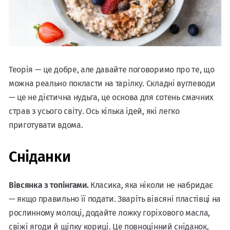
Теорія — це добре, але давайте поговоримо про те, що
можна реально покласти на тарілку. Складні вуглеводи
— це не дієтична нудьга, це основа для сотень смачних
страв з усього світу. Ось кілька ідей, які легко
приготувати вдома.
Сніданки
Вівсянка з топінгами.
Класика, яка ніколи не набридає
— якщо правильно її подати. Зваріть вівсяні пластівці на
рослинному молоці, додайте ложку горіхового масла,
свіжі ягоди й щіпку кориці. Це повноцінний сніданок,