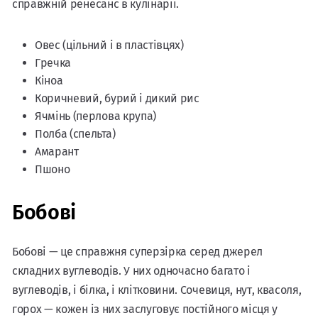
справжній ренесанс в кулінарії.
Овес (цільний і в пластівцях)
Гречка
Кіноа
Коричневий, бурий і дикий рис
Ячмінь (перлова крупа)
Полба (спельта)
Амарант
Пшоно
Бобові
Бобові — це справжня суперзірка серед джерел
складних вуглеводів. У них одночасно багато і
вуглеводів, і білка, і клітковини. Сочевиця, нут, квасоля,
горох — кожен із них заслуговує постійного місця у