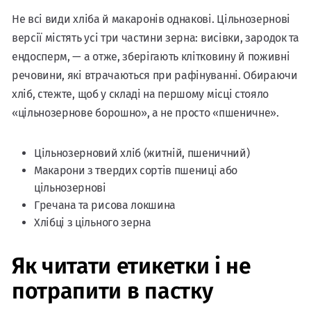
Не всі види хліба й макаронів однакові. Цільнозернові
версії містять усі три частини зерна: висівки, зародок та
ендосперм, — а отже, зберігають клітковину й поживні
речовини, які втрачаються при рафінуванні. Обираючи
хліб, стежте, щоб у складі на першому місці стояло
«цільнозернове борошно», а не просто «пшеничне».
Цільнозерновий хліб (житній, пшеничний)
Макарони з твердих сортів пшениці або
цільнозернові
Гречана та рисова локшина
Хлібці з цільного зерна
Як читати етикетки і не
потрапити в пастку