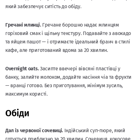
який забезпечує ситість до обіду.
Гречані млинці.
Гречане борошно надає млинцям
горіховий смак і щільну текстуру. Подавайте з авокадо
та яйцем пашот — і отримаєте ідеальний бранч в стилі
кафе, але приготований вдома за 20 хвилин.
Overnight oats.
Засипте ввечері вівсяні пластівці у
банку, залийте молоком, додайте насіння чіа та фрукти
— вранці готово. Без приготування, мінімум зусиль,
максимум користі.
Обіди
Дал із червоної сочевиці.
Індійський суп-пюре, який
готується приблизно за 20 хвилин. Сочевиця, кокосове