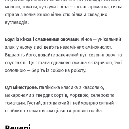
молоко, томати, куркума і зіра — і у вас ароматна, ситна
страва з величезною кількістю білка й складних
вуглеводів.
Боул із кіноа і смаженими овочами.
Кіноа — унікальний
злак: у ньому є всі дев’ять незамінних амінокислот.
Відваріть його, додайте запечений нут, сезонні овочі та
соус тахіні. Ця страва однаково смачна як гарячою, так і
холодною — беріть із собою на роботу.
Суп мінестроне.
Італійська класика з квасолею,
макаронами з твердих сортів, морквою, селерою та
томатами. Густий, зігріваючий і неймовірно ситний —
особливо з шматочком цільнозернового хліба.
Вечері