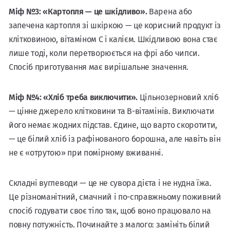
Міф №3: «Картопля — це шкідливо».
Варена або
запечена картопля зі шкіркою — це корисний продукт із
клітковиною, вітаміном C і калієм. Шкідливою вона стає
лише тоді, коли перетворюється на фрі або чипси.
Спосіб приготування має вирішальне значення.
Міф №4: «Хліб треба виключити».
Цільнозерновий хліб
— цінне джерело клітковини та B-вітамінів. Виключати
його немає жодних підстав. Єдине, що варто скоротити,
— це білий хліб із рафінованого борошна, але навіть він
не є «отрутою» при помірному вживанні.
Складні вуглеводи — це не сувора дієта і не нудна їжа.
Це різноманітний, смачний і по-справжньому поживний
спосіб годувати своє тіло так, щоб воно працювало на
повну потужність. Починайте з малого: замініть білий