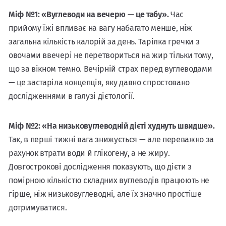
Міф №1: «Вуглеводи на вечерю — це табу».
Час
прийому їжі впливає на вагу набагато менше, ніж
загальна кількість калорій за день. Тарілка гречки з
овочами ввечері не перетвориться на жир тільки тому,
що за вікном темно. Вечірній страх перед вуглеводами
— це застаріла концепція, яку давно спростовано
дослідженнями в галузі дієтології.
Міф №2: «На низьковуглеводній дієті худнуть швидше».
Так, в перші тижні вага знижується — але переважно за
рахунок втрати води й глікогену, а не жиру.
Довгострокові дослідження показують, що дієти з
помірною кількістю складних вуглеводів працюють не
гірше, ніж низьковуглеводні, але їх значно простіше
дотримуватися.