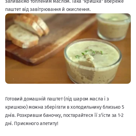
заливаємо топленим маслом. Така "кришка" вбереже
паштет від завітрювання й окислення.
Готовий домашній паштет (під шаром масла і з
кришкою) можна зберігати в холодильнику близько 5
днів. Розкривши баночку, постарайтеся її з'їсти за 1-2
дні. Приємного апетиту!