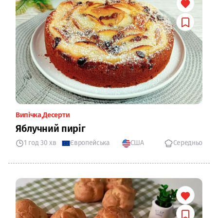
Випічка
Десерти
Яблучний пиріг
1 год 30 хв
Європейська
США
Середньо