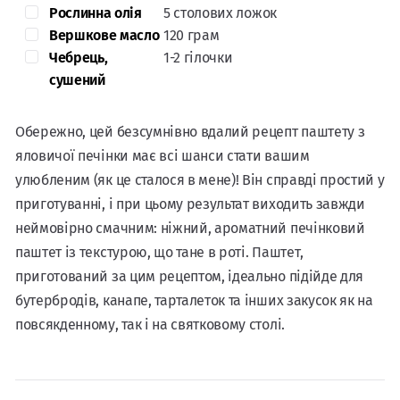
Рослинна олія
5 столових ложок
Вершкове масло
120 грам
Чебрець,
1-2 гілочки
сушений
Обережно, цей безсумнівно вдалий рецепт паштету з
яловичої печінки має всі шанси стати вашим
улюбленим (як це сталося в мене)! Він справді простий у
приготуванні, і при цьому результат виходить завжди
неймовірно смачним: ніжний, ароматний печінковий
паштет із текстурою, що тане в роті. Паштет,
приготований за цим рецептом, ідеально підійде для
бутербродів, канапе, тарталеток та інших закусок як на
повсякденному, так і на святковому столі.