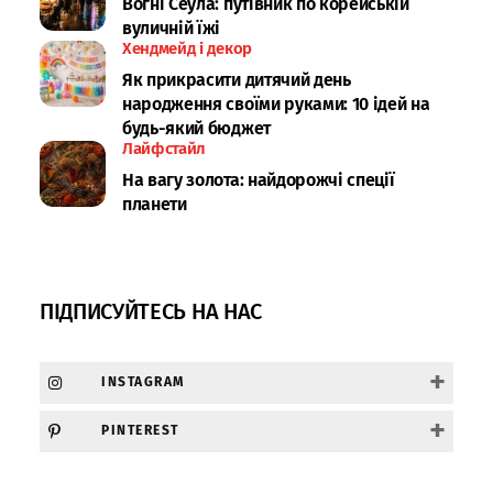
Вогні Сеула: путівник по корейській
вуличній їжі
Хендмейд і декор
Як прикрасити дитячий день
народження своїми руками: 10 ідей на
будь-який бюджет
Лайфстайл
На вагу золота: найдорожчі спеції
планети
ПІДПИСУЙТЕСЬ НА НАС
+
INSTAGRAM
+
PINTEREST