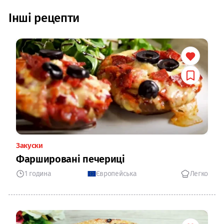
Інші рецепти
Закуски
Фаршировані печериці
1 година
Європейська
Легко