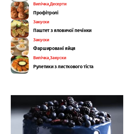
Випічка
Десерти
Профітролі
Закуски
Паштет з яловичої печінки
Закуски
Фаршировані яйця
Випічка
Закуски
Рулетики з листкового тіста