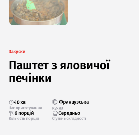
Закуски
Паштет з яловичої
печінки
Французська
40 хв
Час приготування
Кухня
6 порцій
Середньо
Кількість порцій
Ступінь складності