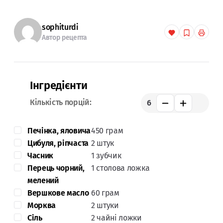
sophiturdi
Автор рецепта
Інгредієнти
Кількість порцій:
6
Печінка, яловича
450 грам
Цибуля, ріпчаста
2 штук
Часник
1 зубчик
Перець чорний,
1 столова ложка
мелений
Вершкове масло
60 грам
Морква
2 штуки
Сіль
2 чайні ложки