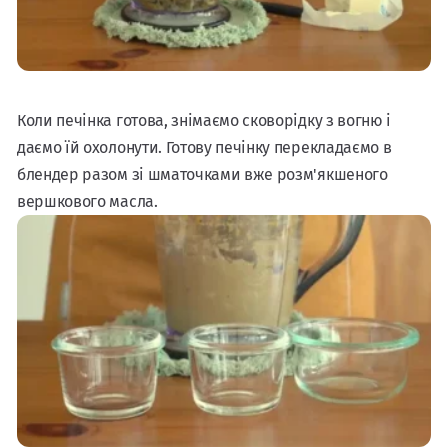
Коли печінка готова, знімаємо сковорідку з вогню і
даємо їй охолонути. Готову печінку перекладаємо в
блендер разом зі шматочками вже розм'якшеного
вершкового масла.