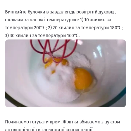
Випікайте булочки в заздалегідь розігрітій духовці,
стежачи за часом і температурою: 1) 10 хвилин за
температури 200℃; 2) 20 хвилин за температури 180℃;
3) 30 хвилин за температури 160℃.
Починаємо готувати крем. Жовтки збиваємо з цукром
до однорідної світло-жовтої консистенції.