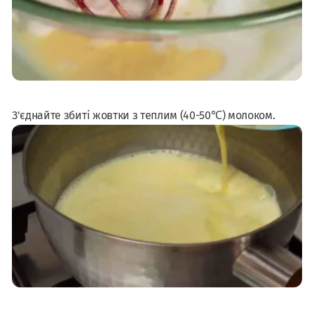
З'єднайте збиті жовтки з теплим (40-50℃) молоком.