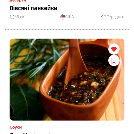
Вівсяні панкейки
45 хв
США
Середньо
Соуси