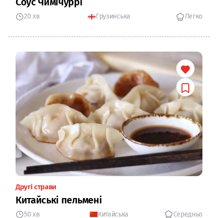
Соус Чимічуррі
20 хв
Грузинська
Легко
Другі страви
Китайські пельмені
50 хв
Китайська
Середньо