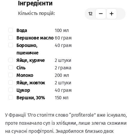
Інгредієнти
Кількість порцій:
12
Вода
100 мл
Вершкове масло
60 грам
Борошно,
40 грам
пшеничне
Яйце, куряче
2 штуки
Сіль
2 грама
Молоко
200 мл
Яйце, жовток
2 штуки
Цукор
40 грам
Вершки, 30%
150 мл
У Франції 17го століття слово “profiterole” вже існувало,
проте позначало суп із хлібцями, лише злегка схожими
на сучасні профітролі. Знадобилося близько двох