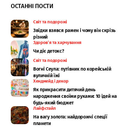
ОСТАННІ ПОСТИ
Світ та подорожі
Звідки взявся рамен і чому він скрізь
різний
Здоров’я та харчування
Чи діє детокс?
Світ та подорожі
Вогні Сеула: путівник по корейській
вуличній їжі
Хендмейд і декор
Як прикрасити дитячий день
народження своїми руками: 10 ідей на
будь-який бюджет
Лайфстайл
На вагу золота: найдорожчі спеції
планети