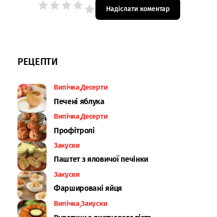
РЕЦЕПТИ
Випічка
Десерти
Печені яблука
Випічка
Десерти
Профітролі
Закуски
Паштет з яловичої печінки
Закуски
Фаршировані яйця
Випічка
Закуски