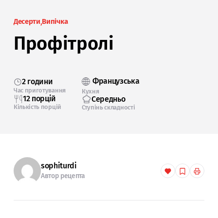
Десерти
Випічка
Профітролі
Французська
2 години
Час приготування
Кухня
12 порцій
Середньо
Кількість порцій
Ступінь складності
sophiturdi
Автор рецепта