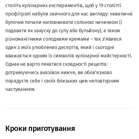
століть кулінарних експериментів, щоб у 19 столітті
профітролі набули звичного для нас вигляду: невеличкі
булочки почали наповнювати солоною начинкою (і
подавати як закуску до супу або бульйону), а також
різноманітними солодкими кремами – так з’явився
один з моїх улюблених десертів, який і сьогодні
вважається одним із символів кулінарної майстерності.
Однак не варто лякатися складності рецепта:
дотримуючись вказівок нижче, ви обов’язково
порадуєте себе і своїх близьких цим неповторним
частуванням.
Кроки приготування