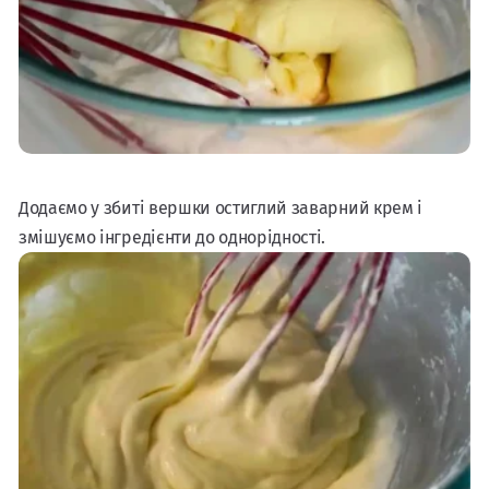
Додаємо у збиті вершки остиглий заварний крем і
змішуємо інгредієнти до однорідності.