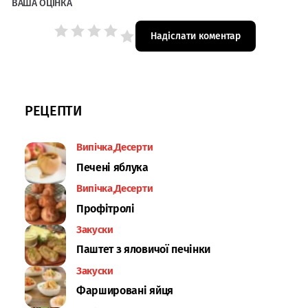
ВАША ОЦІНКА
РЕЦЕПТИ
Випічка
Десерти
Печені яблука
Випічка
Десерти
Профітролі
Закуски
Паштет з яловичої печінки
Закуски
Фаршировані яйця