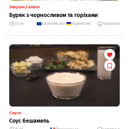
Закуски
Салати
Буряк з чорносливом та горіхами
20 хв
Європейська
Українська
Середньо
Соуси
Соус бешамель