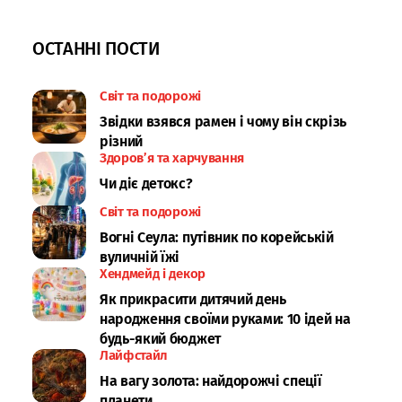
ОСТАННІ ПОСТИ
Світ та подорожі
Звідки взявся рамен і чому він скрізь
різний
Здоров’я та харчування
Чи діє детокс?
Світ та подорожі
Вогні Сеула: путівник по корейській
вуличній їжі
Хендмейд і декор
Як прикрасити дитячий день
народження своїми руками: 10 ідей на
будь-який бюджет
Лайфстайл
На вагу золота: найдорожчі спеції
планети