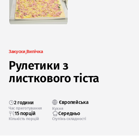
Закуски
Випічка
Рулетики з
листкового тіста
Європейська
2 години
Час приготування
Кухня
15 порцій
Середньо
Кількість порцій
Ступінь складності