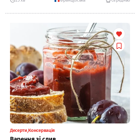
25 хв
Французська
Середньо
Десерти
Консервація
Варення зі слив