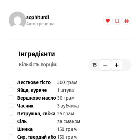
sophiturdi
Автор рецепта
Інгредієнти
Кількість порцій:
15
Листкове тісто
300 грам
Яйце, куряче
1 штука
Вершкове масло
30 грам
Часник
3 зубчика
Петрушка, свіжа
25 грам
Сіль
за смаком
Шинка
150 грам
Сир, твердий або
150 грам