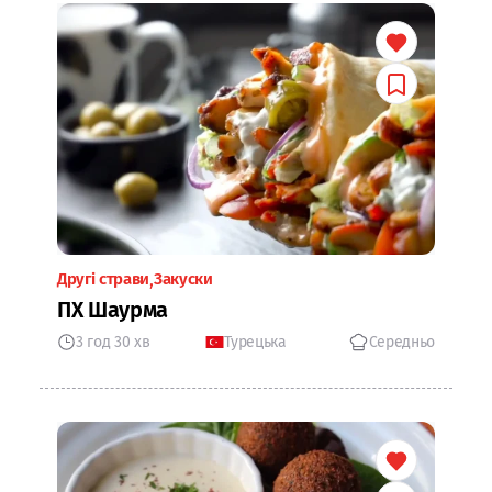
Другі страви
Закуски
ПХ Шаурма
3 год 30 хв
Турецька
Середньо