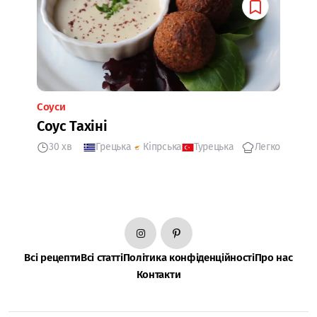
Соуси
Соус Тахіні
30 хв
Грецька
Кіпрська
Турецька
Легко
Всі рецепти
Всі статті
Політика конфіденційності
Про нас
Контакти