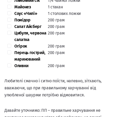
Лимонний сік
1/4 чайної ложки
Майонез
1 стакан
Соус «Чилі»
1 столових ложки
Помідор
200 грам
Салат Айсберг
200 грам
Цибуля, червона
200 грам
салатна
Огірок
200 грам
Перець гострий,
200 грам
маринований
Оливки
200 грам
Любителі смачно і ситно поїсти, напевно, зітхають,
вважаючи, що при правильному харчуванні від
улюбленої шаурми потрібно відмовитися.
Давайте уточнимо: ПП – правильне харчування не