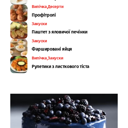
Випічка
Десерти
Профітролі
Закуски
Паштет з яловичої печінки
Закуски
Фаршировані яйця
Випічка
Закуски
Рулетики з листкового тіста