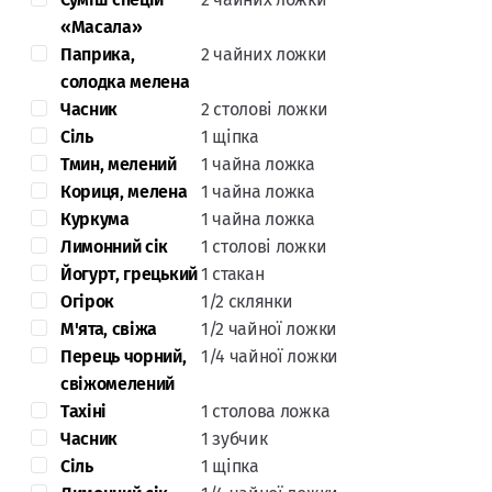
«Масала»
Паприка,
2 чайних ложки
солодка мелена
Часник
2 столові ложки
Сіль
1 щіпка
Тмин, мелений
1 чайна ложка
Кориця, мелена
1 чайна ложка
Куркума
1 чайна ложка
Лимонний сік
1 столові ложки
Йогурт, грецький
1 стакан
Огірок
1/2 склянки
М'ята, свіжа
1/2 чайної ложки
Перець чорний,
1/4 чайної ложки
свіжомелений
Тахіні
1 столова ложка
Часник
1 зубчик
Сіль
1 щіпка