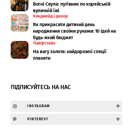
Вогні Сеула: путівник по корейській
вуличній їжі
Хендмейд і декор
Як прикрасити дитячий день
народження своїми руками: 10 ідей на
будь-який бюджет
Лайфстайл
На вагу золота: найдорожчі спеції
планети
ПІДПИСУЙТЕСЬ НА НАС
+
INSTAGRAM
+
PINTEREST