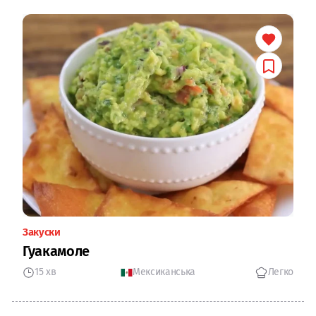
Закуски
Гуакамоле
15 хв
Мексиканська
Легко