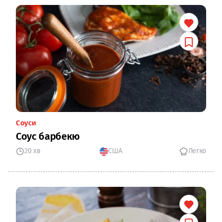
Соуси
Соус барбекю
20 хв
США
Легко