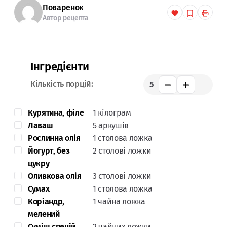
Поваренок
Автор рецепта
Інгредієнти
Кількість порцій:
5
Курятина, філе
1 кілограм
Лаваш
5 аркушів
Рослинна олія
1 столова ложка
Йогурт, без
2 столові ложки
цукру
Оливкова олія
3 столові ложки
Сумах
1 столова ложка
Коріандр,
1 чайна ложка
мелений
Суміш спецій
2 чайних ложки