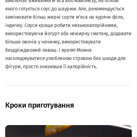
виключає вживання м’яса або майонезу, на основі
якого готується соус до шаурми. Але, рекомендується
замінювати більш жирні сорти м’яса на куряче філе,
індичку. Соуси краще робити низькокалорійними,
використовуючи йогурт або нежирну сметану, додавати
більше овочів у начинку, використовувати
бездріжджовий лаваш. І вуаля! Можна
насолоджуватися улюбленою стравою без шкоди для
фігури, просто знизивши її калорійність.
Кроки приготування