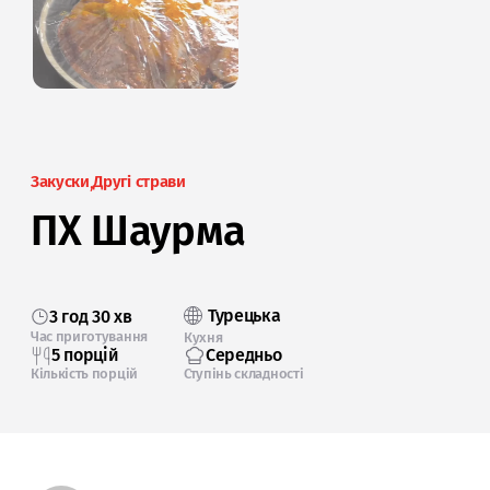
Закуски
Другі страви
ПХ Шаурма
Турецька
3 год 30 хв
Час приготування
Кухня
5 порцій
Середньо
Кількість порцій
Ступінь складності