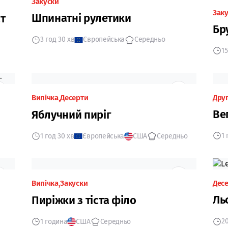
Закуски
Зак
Шпинатні рулетики
т
Бр
3 год 30 хв
Європейська
Середньо
15
Випічка
Десерти
Друг
Ве
Яблучний пиріг
1
1 год 30 хв
Європейська
США
Середньо
Випічка
Закуски
Дес
Ль
Пиріжки з тіста філо
20
1 година
США
Середньо