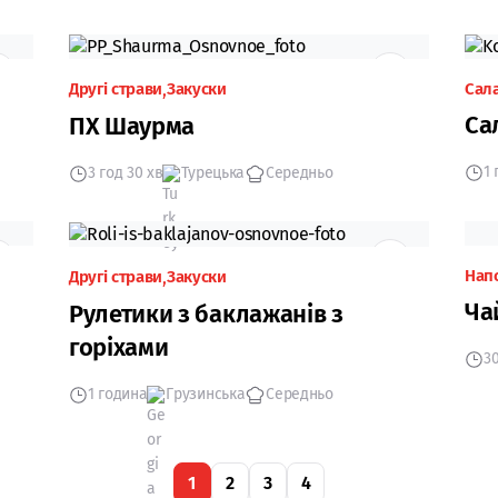
Другі страви
Закуски
Сал
Са
ПХ Шаурма
1
3 год 30 хв
Турецька
Середньо
Нап
Другі страви
Закуски
Ча
Рулетики з баклажанів з
горіхами
30
1 година
Грузинська
Середньо
1
2
3
4