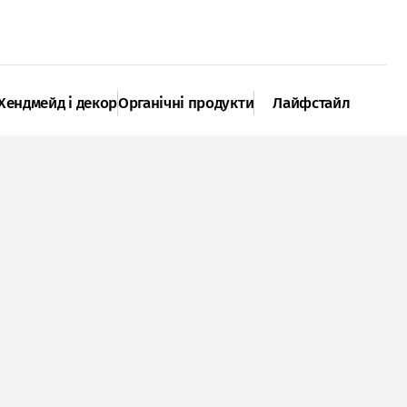
Хендмейд і декор
Органічні продукти
Лайфстайл