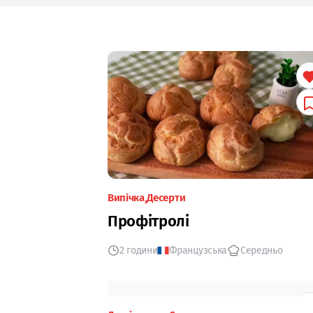
Випічка
Десерти
Профітролі
2 години
Французська
Середньо