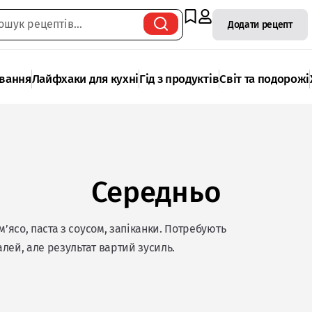
Додати рецепт
ування
Лайфхаки для кухні
Гід з продуктів
Світ та подорожі
Середньо
’ясо, паста з соусом, запіканки. Потребують
алей, але результат вартий зусиль.