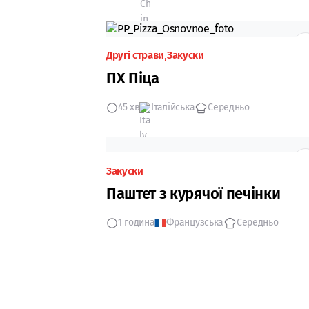
Другі страви
Закуски
ПХ Піца
45 хв
Італійська
Середньо
Закуски
Паштет з курячої печінки
1 година
Французська
Середньо