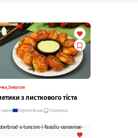
ічка
Закуски
летики з листкового тіста
 години
Європейська
Середньо