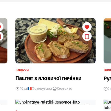
Закуски
Вип
Паштет з яловичої печінки
Ру
40 хв
Французська
Середньо
2