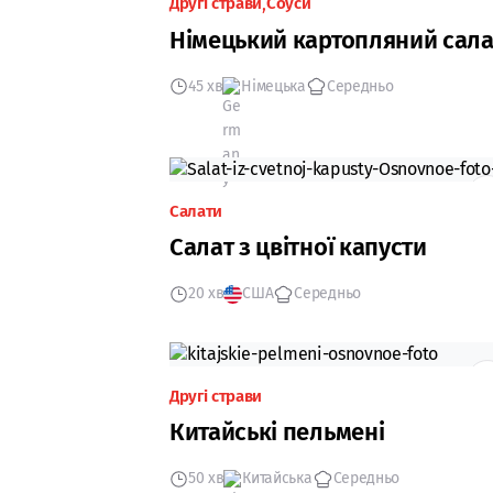
Другі страви
Соуси
Німецький картопляний сала
45 хв
Німецька
Середньо
Салати
Салат з цвітної капусти
20 хв
США
Середньо
Другі страви
Китайські пельмені
50 хв
Китайська
Середньо