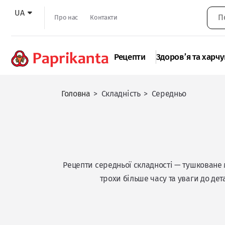
UA
Про нас
Контакти
Рецепти
Здоров’я та харч
Головна
>
Складність
>
Середньо
Рецепти середньої складності — тушковане м
трохи більше часу та уваги до дет