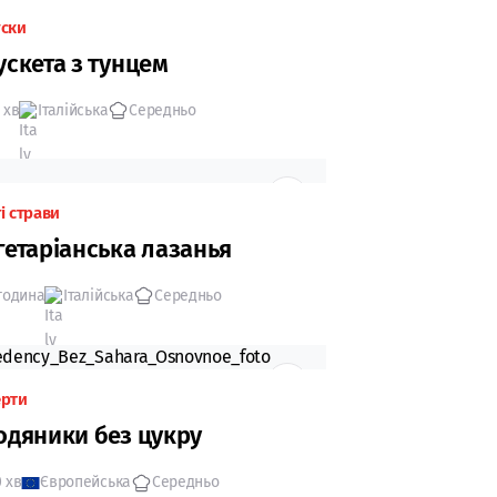
уски
ускета з тунцем
 хв
Італійська
Середньо
і страви
гетаріанська лазанья
 година
Італійська
Середньо
ерти
одяники без цукру
 хв
Європейська
Середньо