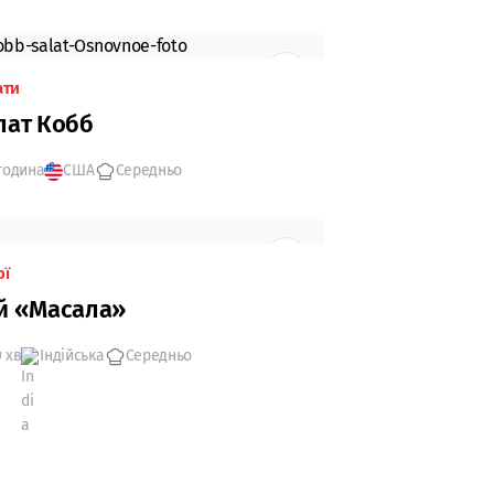
ати
лат Кобб
 година
США
Середньо
ої
й «Масала»
 хв
Індійська
Середньо