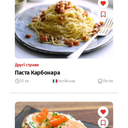
Другі страви
Паста Карбонара
25 хв
Італійська
Легко