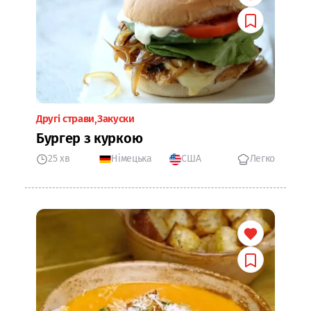
Другі страви
Закуски
Бургер з куркою
25 хв
Німецька
США
Легко