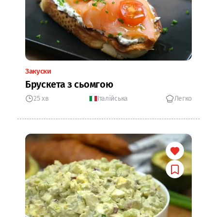
Закуски
Брускета з сьомгою
25 хв
Італійська
Легко