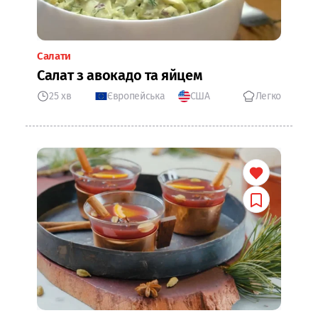
Салати
Салат з авокадо та яйцем
25 хв
Європейська
США
Легко