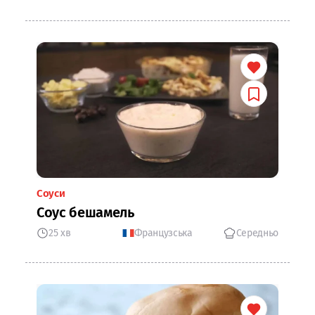
Соуси
Соус бешамель
25 хв
Французська
Середньо