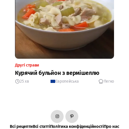
Другі страви
Курячий бульйон з вермішеллю
25 хв
Європейська
Легко
Всі рецепти
Всі статті
Політика конфіденційності
Про нас