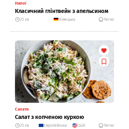
Напої
Класичний глінтвейн з апельсином
25 хв
Німецька
Легко
Салати
Салат з копченою куркою
25 хв
Європейська
США
Легко