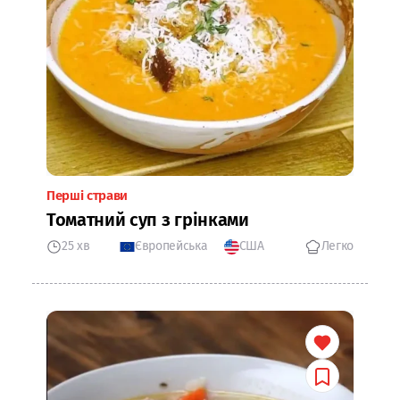
Перші страви
Томатний суп з грінками
25 хв
Європейська
США
Легко