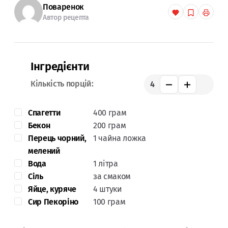
Поваренок
Автор рецепта
Інгредієнти
Кількість порцій:
4
Спагетти
400 грам
Бекон
200 грам
Перець чорний,
1 чайна ложка
мелений
Вода
1 літра
Сіль
за смаком
Яйце, куряче
4 штуки
Сир Пекоріно
100 грам