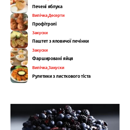
Печені яблука
Випічка
Десерти
Профітролі
Закуски
Паштет з яловичої печінки
Закуски
Фаршировані яйця
Випічка
Закуски
Рулетики з листкового тіста