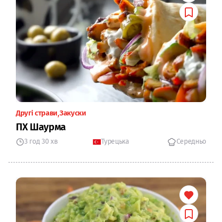
Другі страви
Закуски
ПХ Шаурма
3 год 30 хв
Турецька
Середньо