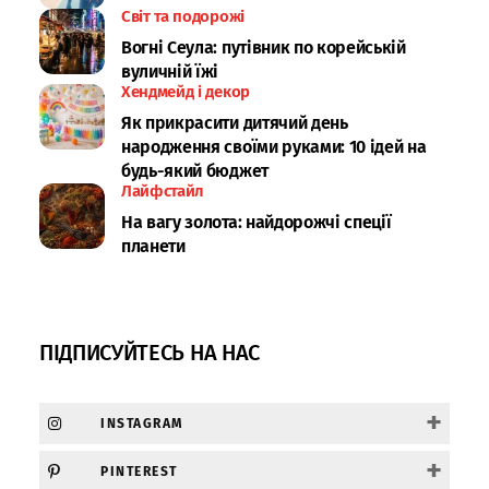
Світ та подорожі
Вогні Сеула: путівник по корейській
вуличній їжі
Хендмейд і декор
Як прикрасити дитячий день
народження своїми руками: 10 ідей на
будь-який бюджет
Лайфстайл
На вагу золота: найдорожчі спеції
планети
ПІДПИСУЙТЕСЬ НА НАС
+
INSTAGRAM
+
PINTEREST