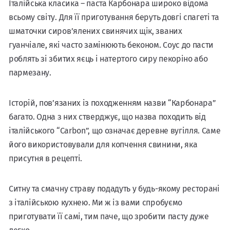
Італійська класика – паста Карбонара широко відома
всьому світу. Для її приготування беруть довгі спагеті та
шматочки сиров’ялених свинячих щік, званих
гуанчіале, які часто замінюють беконом. Соус до пасти
роблять зі збитих яєць і натертого сиру пекоріно або
пармезану.
Історій, пов’язаних із походженням назви “Карбонара”
багато. Одна з них стверджує, що назва походить від
італійського “Carbon”, що означає деревне вугілля. Саме
його використовували для копчення свинини, яка
присутня в рецепті.
Ситну та смачну страву подадуть у будь-якому ресторані
з італійською кухнею. Ми ж із вами спробуємо
приготувати її самі, тим паче, що зробити пасту дуже