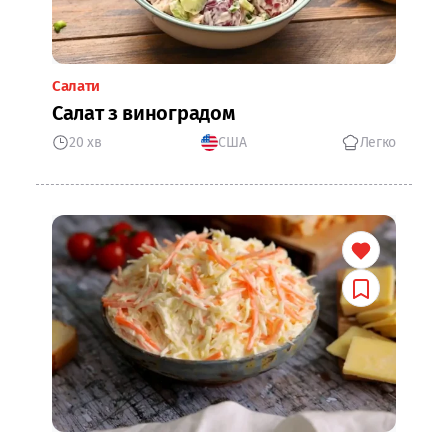
Салати
Салат з виноградом
20 хв
США
Легко