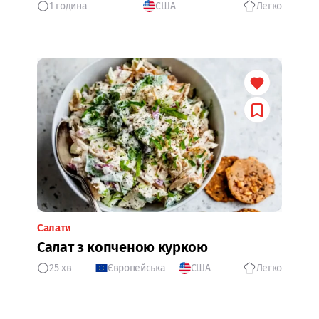
1 година
США
Легко
Салати
Салат з копченою куркою
25 хв
Європейська
США
Легко