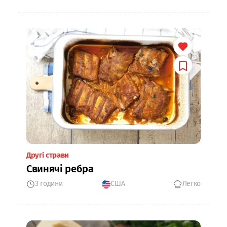
Другі страви
Свинячі ребра
3 години
США
Легко