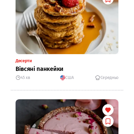
Десерти
Вівсяні панкейки
45 хв
США
Середньо