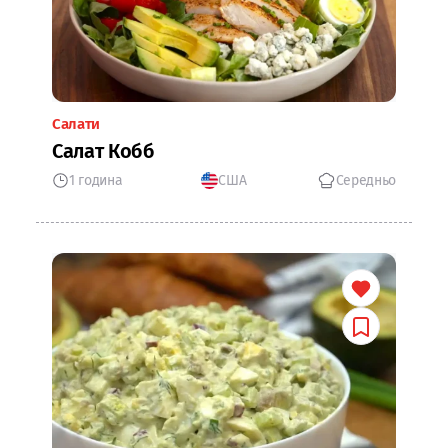
Салати
Салат Кобб
1 година
США
Середньо