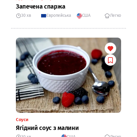
Запечена спаржа
30 хв
Європейська
США
Легко
Соуси
Ягідний соус з малини
30 хв
США
Легко