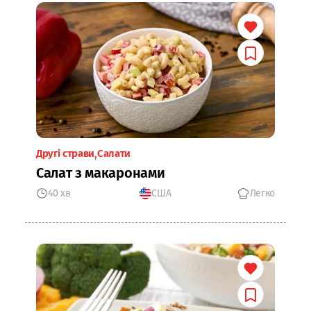
Другі страви
Салати
Салат з макаронами
40 хв
США
Легко