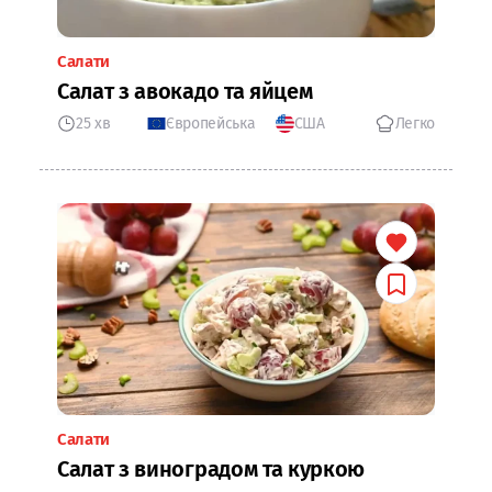
Салати
Салат з авокадо та яйцем
25 хв
Європейська
США
Легко
Салати
Салат з виноградом та куркою