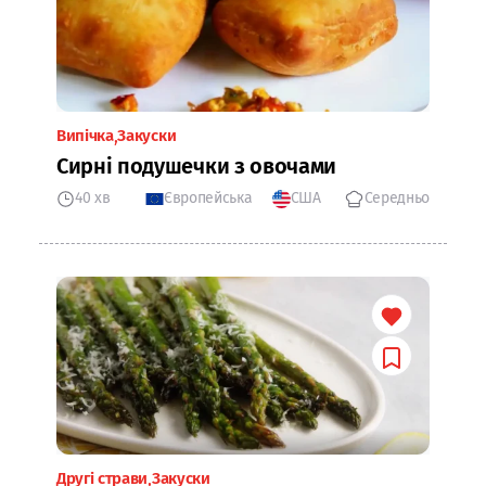
Випічка
Закуски
Сирні подушечки з овочами
40 хв
Європейська
США
Середньо
Другі страви
Закуски