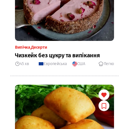
Випічка
Десерти
Чизкейк без цукру та випікання
45 хв
Європейська
США
Легко