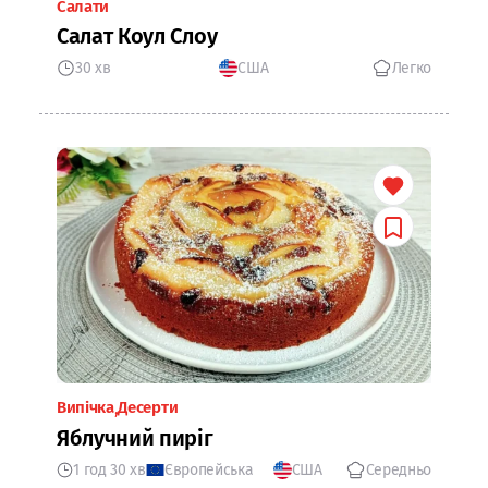
Салати
Салат Коул Слоу
30 хв
США
Легко
Випічка
Десерти
Яблучний пиріг
1 год 30 хв
Європейська
США
Середньо