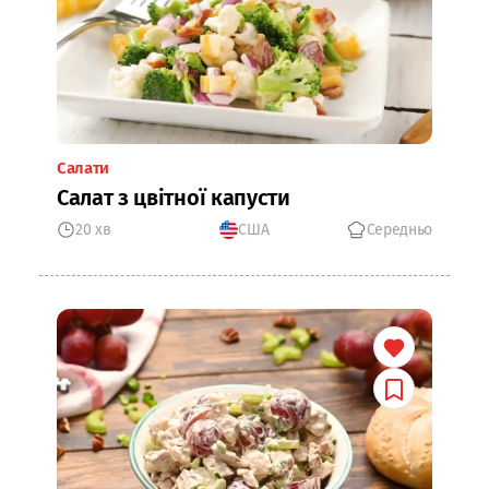
Салати
Салат з цвітної капусти
20 хв
США
Середньо