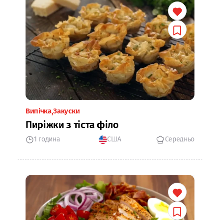
Випічка
Закуски
Пиріжки з тіста філо
1 година
США
Середньо