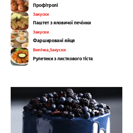
Профітролі
Закуски
Паштет з яловичої печінки
Закуски
Фаршировані яйця
Випічка
Закуски
Рулетики з листкового тіста