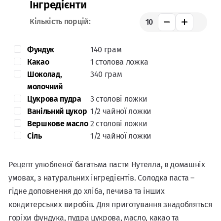
Інгредієнти
Кількість порцій:
10
Фундук
140 грам
Какао
1 столова ложка
Шоколад,
340 грам
молочний
Цукрова пудра
3 столові ложки
Ванільний цукор
1/2 чайної ложки
Вершкове масло
2 столові ложки
Сіль
1/2 чайної ложки
Рецепт улюбленої багатьма пасти Нутелла, в домашніх
умовах, з натуральних інгредієнтів. Солодка паста –
гідне доповнення до хліба, печива та інших
кондитерських виробів. Для приготування знадобляться
горіхи фундука, пудра цукрова, масло, какао та