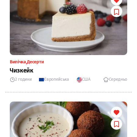
Випічка
Десерти
Чизкейк
2 години
Європейська
США
Середньо