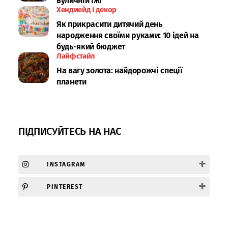
вуличній їжі
Хендмейд і декор
Як прикрасити дитячий день
народження своїми руками: 10 ідей на
будь-який бюджет
Лайфстайл
На вагу золота: найдорожчі спеції
планети
ПІДПИСУЙТЕСЬ НА НАС
+
INSTAGRAM
+
PINTEREST