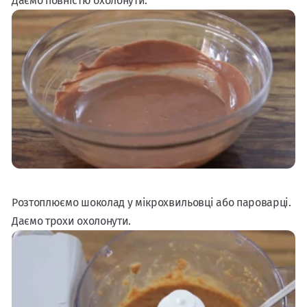
Даємо повністю охолонути.
Розтоплюємо шоколад у мікрохвильовці або пароварці.
Даємо трохи охолонути.