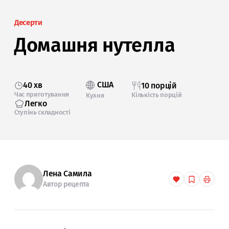
Десерти
Домашня нутелла
США
40 хв
10 порцій
Час приготування
Кількість порцій
Кухня
Легко
Ступінь складності
Лена Самила
Автор рецепта