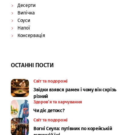
Десерти
Випічка
Соуси
Напої
Консервація
ОСТАННІ ПОСТИ
Світ та подорожі
Звідки взявся рамен і чому він скрізь
різний
Здоров’я та харчування
Чи діє детокс?
Світ та подорожі
Вогні Сеула: путівник по корейській