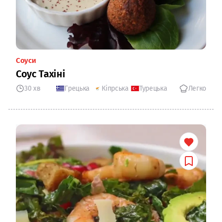
Соуси
Соус Тахіні
30 хв
Грецька
Кіпрська
Турецька
Легко