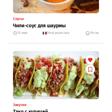
Соусы
Чили-соус для шаурмы
10 мин
Мексиканская
Легко
Закуски
Тако с курицей