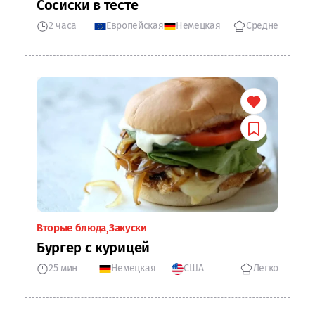
Сосиски в тесте
2 часа
Европейская
Немецкая
Средне
Вторые блюда
Закуски
Бургер с курицей
25 мин
Немецкая
США
Легко