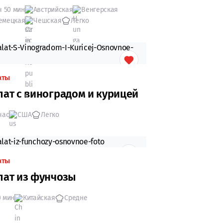
ч 50 мин
Австрийская
Венгерская
емецкая
Чешская
Легко
аты
лат с виноградом и курицей
час
США
Легко
аты
лат из фунчозы
0 мин
Китайская
Средне