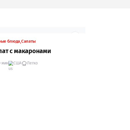
рые блюда
Салаты
лат с макаронами
0 мин
США
Легко