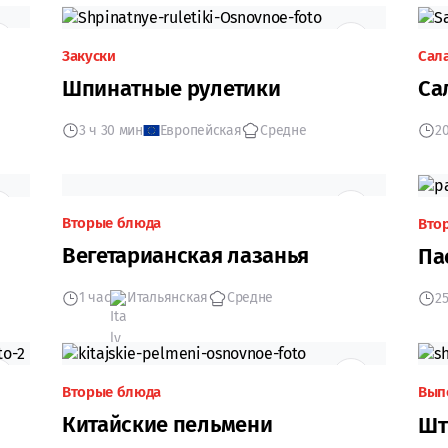
Закуски
Сал
Шпинатные рулетики
Са
3 ч 30 мин
Европейская
Средне
2
Вторые блюда
Вто
Вегетарианская лазанья
Па
1 час
Итальянская
Средне
2
Вторые блюда
Вып
Китайские пельмени
Шт