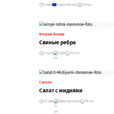
5 мин
Европейская
Легко
Вторые блюда
Свиные ребра
3 часа
США
Легко
Салаты
Салат с мидиями
20 мин
Французская
Легко