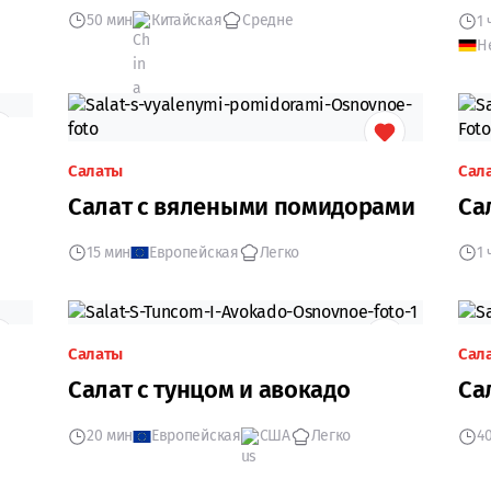
50 мин
Китайская
Средне
1 
Н
Салаты
Сал
Салат с вялеными помидорами
Са
15 мин
Европейская
Легко
1 
Салаты
Сал
Салат с тунцом и авокадо
Са
20 мин
Европейская
США
Легко
4