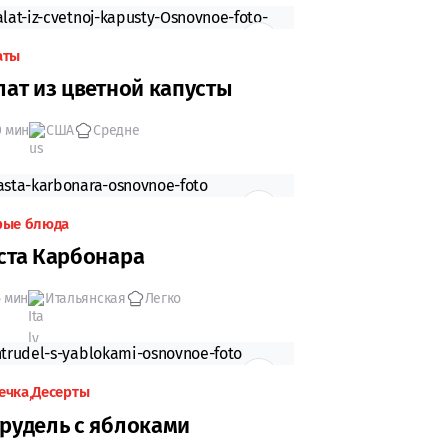
аты
лат из цветной капусты
0 мин
США
Средне
рые блюда
ста Карбонара
5 мин
Итальянская
Легко
ечка
Десерты
рудель с яблоками